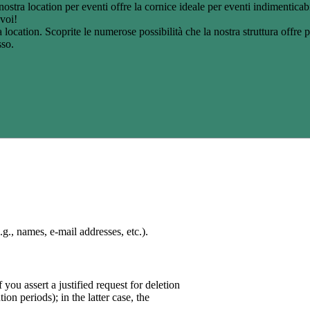
ostra location per eventi offre la cornice ideale per eventi indimenticab
 voi!
 location. Scoprite le numerose possibilità che la nostra struttura offre p
sso.
.g., names, e-mail addresses, etc.).
you assert a justified request for deletion
on periods); in the latter case, the