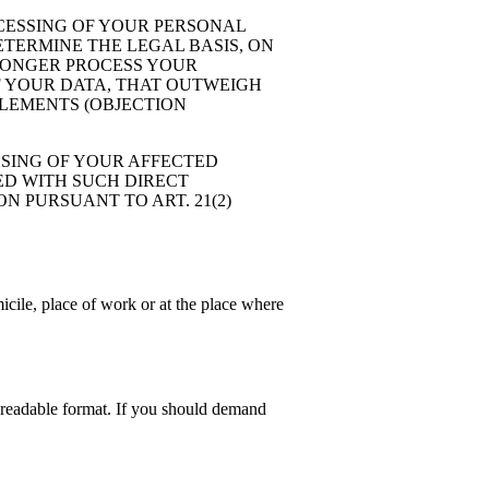
ROCESSING OF YOUR PERSONAL
ETERMINE THE LEGAL BASIS, ON
 LONGER PROCESS YOUR
F YOUR DATA, THAT OUTWEIGH
TLEMENTS (OBJECTION
SSING OF YOUR AFFECTED
TED WITH SUCH DIRECT
N PURSUANT TO ART. 21(2)
icile, place of work or at the place where
e-readable format. If you should demand