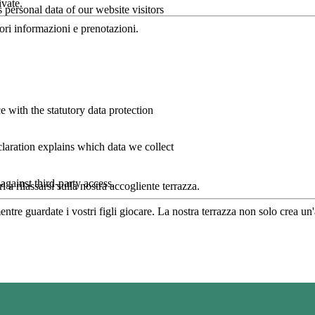
ivate.
personal data of our website visitors
iori informazioni e prenotazioni.
 with the statutory data protection
claration explains which data we collect
against third-party access.
i a rilassarsi sulla nostra accogliente terrazza.
tre guardate i vostri figli giocare. La nostra terrazza non solo crea un'