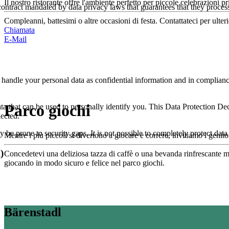
Il nostro ristorante offre l'ambiente perfetto per piccole celebrazioni pr
ntract mandated by data privacy laws that guarantees that they process 
Compleanni, battesimi o altre occasioni di festa. Contattateci per ulter
Chiamata
E-Mail
 handle your personal data as confidential information and in compliance
Parco giochi
ta that can be used to personally identify you. This Data Protection De
lected.
be prone to security gaps. It is not possible to completely protect data 
Mentre i più piccoli si divertono a giocare e correre, invitiamo i genitor
)
Concedetevi una deliziosa tazza di caffè o una bevanda rinfrescante men
giocando in modo sicuro e felice nel parco giochi.
Bärenstadl