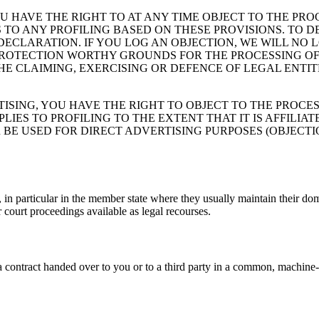
 YOU HAVE THE RIGHT TO AT ANY TIME OBJECT TO THE P
 TO ANY PROFILING BASED ON THESE PROVISIONS. TO D
 DECLARATION. IF YOU LOG AN OBJECTION, WE WILL NO
 PROTECTION WORTHY GROUNDS FOR THE PROCESSING O
THE CLAIMING, EXERCISING OR DEFENCE OF LEGAL ENTI
TISING, YOU HAVE THE RIGHT TO OBJECT TO THE PROCE
LIES TO PROFILING TO THE EXTENT THAT IT IS AFFILIA
BE USED FOR DIRECT ADVERTISING PURPOSES (OBJECTIO
, in particular in the member state where they usually maintain their dom
r court proceedings available as legal recourses.
f a contract handed over to you or to a third party in a common, machin