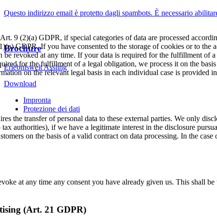
Questo indirizzo email è protetto dagli spambots. È necessario abilitar
Art. 9 (2)(a) GDPR, if special categories of data are processed accordi
49 (1)(a) GDPR. If you have consented to the storage of cookies or to the
Brochure
be revoked at any time. If your data is required for the fulfillment of a
ired for the fulfillment of a legal obligation, we process it on the bas
Erlebniswelt Assling
mation on the relevant legal basis in each individual case is provided i
Download
Impronta
Protezione dei dati
res the transfer of personal data to these external parties. We only disclo
to tax authorities), if we have a legitimate interest in the disclosure purs
tomers on the basis of a valid contract on data processing. In the case o
evoke at any time any consent you have already given us. This shall be 
ertising (Art. 21 GDPR)