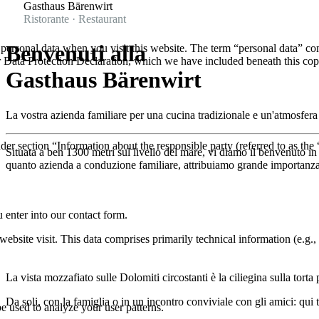
Gasthaus Bärenwirt
Ristorante · Restaurant
Benvenuti alla
ersonal data when you visit this website. The term “personal data” comp
our Data Protection Declaration, which we have included beneath this cop
Gasthaus Bärenwirt
La vostra azienda familiare per una cucina tradizionale e un'atmosfera 
der section “Information about the responsible party (referred to as the
Situata a ben 1300 metri sul livello del mare, vi diamo il benvenuto in
quanto azienda a conduzione familiare, attribuiamo grande importanza al
 enter into our contact form.
website visit. This data comprises primarily technical information (e.g.
La vista mozzafiato sulle Dolomiti circostanti è la ciliegina sulla tor
Da soli, con la famiglia o in un incontro conviviale con gli amici: qui
be used to analyze your user patterns.