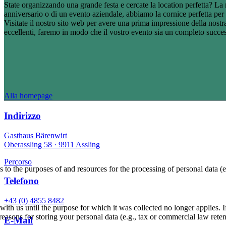
State organizzando una grande festa e cercate la location perfetta? La n
anniversario o di un evento aziendale, abbiamo la cornice perfetta per
Visitate il nostro sito web per avere una prima impressione della nostra
eccellenti, faremo in modo che il vostro evento sia un completo succe
Alla homepage
Indirizzo
Gasthaus Bärenwirt
Oberassling 58 ·
9911 Assling
Percorso
as to the purposes of and resources for the processing of personal data (e
Telefono
+43 (0) 4855 8482
ith us until the purpose for which it was collected no longer applies. If 
asons for storing your personal data (e.g., tax or commercial law retenti
E-Mail