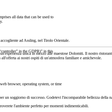
rises all data that can be used to
y.
accogliente ad Assling, nel Tirolo Orientale.
 “controller” in the GDPR)” in this
 un'esperienza unica in mezzo alle maestose Dolomiti. Il nostro ristoran
l'offerta ai nostri ospiti di un'atmosfera familiare e amichevole.
, web browser, operating system, or time
ta per un soggiorno di successo. Godetevi l'incomparabile bellezza della 
 troverete l'ambiente perfetto per momenti indimenticabili.