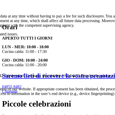
 data at any time without having to pay a fee for such disclosures. You 
onsent at any time, which shall affect all future data processing. Moreov
omplaint with the competent supervising agency.
Orari
ated issues.
APERTO TUTTI I GIORNI
LUN - MER: 10:00 - 18:00
Cucina calda: 11:00 - 17:30
GIO - DOM: 10:00 - 24:00
Cucina calda: 11:00 - 20:00
Saremo lieti di ricevere la vostra prenotaz
rsdorf, Germany (hereinafter “All-Inkl”). For details, please visit 
04855 8482
tion of our website. If appropriate consent has been obtained, the proce
Chiamata
ess to information in the user’s end device (e.g., device fingerprinti
Piccole celebrazioni