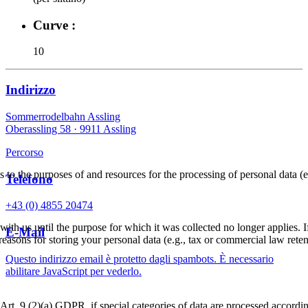
Curve :
10
Indirizzo
Sommerrodelbahn Assling
Oberassling 58 ·
9911 Assling
Percorso
as to the purposes of and resources for the processing of personal data (e
Telefono
+43 (0) 4855 20474
ith us until the purpose for which it was collected no longer applies. If 
E-Mail
asons for storing your personal data (e.g., tax or commercial law retenti
Questo indirizzo email è protetto dagli spambots. È necessario
abilitare JavaScript per vederlo.
Art. 9 (2)(a) GDPR, if special categories of data are processed accordi