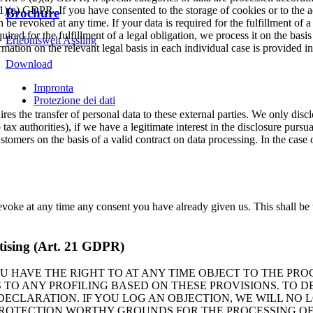
49 (1)(a) GDPR. If you have consented to the storage of cookies or to the
Brochure
be revoked at any time. If your data is required for the fulfillment of a
ired for the fulfillment of a legal obligation, we process it on the bas
Erlebniswelt Assling
mation on the relevant legal basis in each individual case is provided i
Download
Impronta
Protezione dei dati
res the transfer of personal data to these external parties. We only disclo
to tax authorities), if we have a legitimate interest in the disclosure purs
tomers on the basis of a valid contract on data processing. In the case o
evoke at any time any consent you have already given us. This shall be 
ertising (Art. 21 GDPR)
 YOU HAVE THE RIGHT TO AT ANY TIME OBJECT TO THE P
 TO ANY PROFILING BASED ON THESE PROVISIONS. TO D
 DECLARATION. IF YOU LOG AN OBJECTION, WE WILL NO
 PROTECTION WORTHY GROUNDS FOR THE PROCESSING O