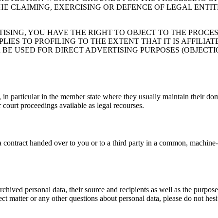
THE CLAIMING, EXERCISING OR DEFENCE OF LEGAL ENTI
TISING, YOU HAVE THE RIGHT TO OBJECT TO THE PROCE
LIES TO PROFILING TO THE EXTENT THAT IT IS AFFILIA
BE USED FOR DIRECT ADVERTISING PURPOSES (OBJECTIO
, in particular in the member state where they usually maintain their dom
r court proceedings available as legal recourses.
f a contract handed over to you or to a third party in a common, machin
chived personal data, their source and recipients as well as the purpose
ct matter or any other questions about personal data, please do not hesit