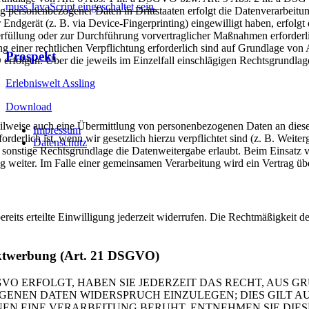
muss JavaScript eingeschaltet sein.
g personenbezogener Daten in Drittstaaten erfolgt die Datenverarbeit
Endgerät (z. B. via Device-Fingerprinting) eingewilligt haben, erfolgt 
rfüllung oder zur Durchführung vorvertraglicher Maßnahmen erforderli
ng einer rechtlichen Verpflichtung erforderlich sind auf Grundlage von
Prospekt
 erfolgen. Über die jeweils im Einzelfall einschlägigen Rechtsgrundla
Erlebniswelt Assling
Download
eilweise auch eine Übermittlung von personenbezogenen Daten an diese 
Impressum
rderlich ist, wenn wir gesetzlich hierzu verpflichtet sind (z. B. Weit
Datenschutz
 sonstige Rechtsgrundlage die Datenweitergabe erlaubt. Beim Einsatz 
g weiter. Im Falle einer gemeinsamen Verarbeitung wird ein Vertrag ü
eits erteilte Einwilligung jederzeit widerrufen. Die Rechtmäßigkeit de
rektwerbung (Art. 21 DSGVO)
VO ERFOLGT, HABEN SIE JEDERZEIT DAS RECHT, AUS GR
ENEN DATEN WIDERSPRUCH EINZULEGEN; DIES GILT AUC
ENEN EINE VERARBEITUNG BERUHT, ENTNEHMEN SIE DI