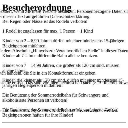
Besucherordnung
ssiert, wenn Sie diese Website besuchen. Personenbezogene Daten sind
r diesem Text aufgeführten Datenschutzerklärung.
Bei Regen oder Nässe ist das Rodeln verboten!
1 Rodel ist zugelassen für max. 1 Person + 1 Kind
Kinder von 2 – 6,99 Jahren dürfen mit einer mindestens 15-jährigen
Begleitperson mitfahren.
ie dem Abschnitt „Hinweis zur Verantwortlichen Stelle“ in dieser Dat
Kinder ab 7 Jahren dürfen die Bahn alleine benutzen.
Kinder von 7 – 14,99 Jahren, die größer als 120 cm sind, müssen
alleine fahren.
ten handeln, die Sie in ein Kontaktformular eingeben.
Kinder, die kleiner als 120 cm sind, dürfen mit einer mindestens 15-
me erfasst. Das sind vor allem technische Daten (z. B. Internetbrows
jährigen Begleitperson mitfahren!
Die Benützung der Sommerrodelbahn für Schwangere und
alkoholisierte Personen ist verboten!
Die Benützung der Sommerrodelbahn erfolgt auf eigene Gefahr!
aten können zur Analyse Ihres Nutzerverhaltens verwendet werden.
Begleitpersonen haften für ihre Kinder!