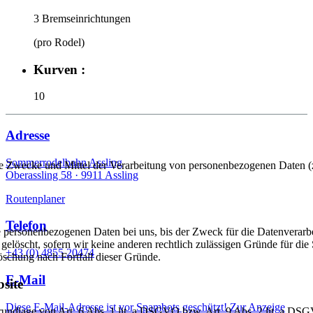
3 Bremseinrichtungen
(pro Rodel)
Kurven :
10
Adresse
Sommerrodelbahn Assling
er die Zwecke und Mittel der Verarbeitung von personenbezogenen Daten
Oberassling 58 ·
9911 Assling
Routenplaner
Telefon
 personenbezogenen Daten bei uns, bis der Zweck für die Datenverarbei
elöscht, sofern wir keine anderen rechtlich zulässigen Gründe für di
+43 (0) 4855 20474
Löschung nach Fortfall dieser Gründe.
E-Mail
site
Diese E-Mail-Adresse ist vor Spambots geschützt! Zur Anzeige
Grundlage von Art. 6 Abs. 1 lit. a DSGVO bzw. Art. 9 Abs. 2 lit. a D