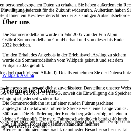
rten personenbezogenen Daten zu erhalten. Sie haben außerdem ein Rec
Familie Lukasser
e Einwilligung jederzeit für die Zukunft widerrufen. Außerdem haben S
teht Ihnen ein Beschwerderecht bei der zuständigen Aufsichtsbehörde 
Über uns
Die Sommerrodelbahn wurde im Jahr 2005 von der Fun Alpin
Osttirol Sommerrodelbahn GmbH erbaut und von dieser bis Ende
2022 betrieben.
Um den Erhalt des Angebots in der Erlebniswelt Assling zu sichern,
wurde die Sommerrodelbahn vom Wildpark gekauft und seit dem
Frühjahr 2023 geführt.
dorf (nachfolgend All-Inkl). Details entnehmen Sie der Datenschutz
Wildpark Assling
s Interesse an einer möglichst zuverlässigen Darstellung unserer Webs
Technische Daten
. a DSGVO und § 25 Abs. 1 TTDSG, soweit die Einwilligung die Speiche
ligung ist jederzeit widerrufbar.
Die Sommerrodelbahn ist auf einer runden Führungsschiene
angelegt und die talwärts führende Strecke weist eine Länge von ca.
360m auf. Die Beförderung der Rodeln bergwärts erfolgt mit einem
kleinen Schlepplift. Die max. Fahrtgeschwindigkeit beträgt 40 km/h
n. Hierbei handelt es sich um einen datenschutzrechtlich vorgeschrieb
und auf jedem Rodel sind selbstverständlich mehrere
tung der DSGVO verarbeitet.
Bremseinrichtungen angebracht, damit jeder Besucher sicher ins Tal