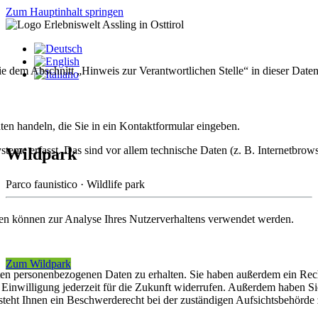
Zum Hauptinhalt springen
ie dem Abschnitt „Hinweis zur Verantwortlichen Stelle“ in dieser Dat
ten handeln, die Sie in ein Kontaktformular eingeben.
me erfasst. Das sind vor allem technische Daten (z. B. Internetbrows
Wildpark
Parco faunistico · Wildlife park
TÄGLICH
09:00 -
18:00 UHR
aten können zur Analyse Ihres Nutzerverhaltens verwendet werden.
Ab 21.09.2026 geänderte Öffnungszeiten!
Zum Wildpark
rten personenbezogenen Daten zu erhalten. Sie haben außerdem ein Rec
e Einwilligung jederzeit für die Zukunft widerrufen. Außerdem haben S
teht Ihnen ein Beschwerderecht bei der zuständigen Aufsichtsbehörde 