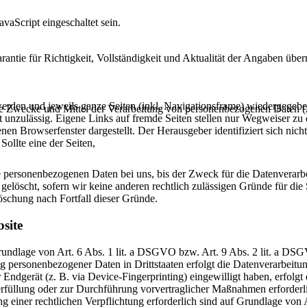
vaScript eingeschaltet sein.
arantie für Richtigkeit, Vollständigkeit und Aktualität der Angaben ü
 werden und jeweils ganze Seiten (inkl. Navigationsframe) wiedergegeb
er die Zwecke und Mittel der Verarbeitung von personenbezogenen Daten
 unzulässig. Eigene Links auf fremde Seiten stellen nur Wegweiser zu 
nen Browserfenster dargestellt. Der Herausgeber identifiziert sich nich
Sollte eine der Seiten,
 personenbezogenen Daten bei uns, bis der Zweck für die Datenverarbei
elöscht, sofern wir keine anderen rechtlich zulässigen Gründe für di
Löschung nach Fortfall dieser Gründe.
site
Grundlage von Art. 6 Abs. 1 lit. a DSGVO bzw. Art. 9 Abs. 2 lit. a D
g personenbezogener Daten in Drittstaaten erfolgt die Datenverarbeit
Endgerät (z. B. via Device-Fingerprinting) eingewilligt haben, erfolgt 
rfüllung oder zur Durchführung vorvertraglicher Maßnahmen erforderli
ng einer rechtlichen Verpflichtung erforderlich sind auf Grundlage von