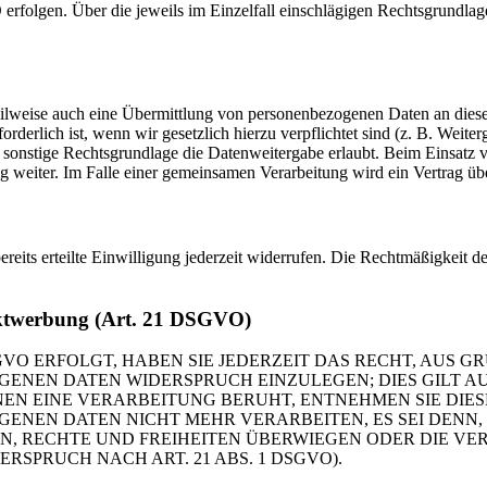
 erfolgen. Über die jeweils im Einzelfall einschlägigen Rechtsgrundla
eilweise auch eine Übermittlung von personenbezogenen Daten an diese 
rderlich ist, wenn wir gesetzlich hierzu verpflichtet sind (z. B. Weit
 sonstige Rechtsgrundlage die Datenweitergabe erlaubt. Beim Einsatz 
g weiter. Im Falle einer gemeinsamen Verarbeitung wird ein Vertrag ü
eits erteilte Einwilligung jederzeit widerrufen. Die Rechtmäßigkeit de
rektwerbung (Art. 21 DSGVO)
VO ERFOLGT, HABEN SIE JEDERZEIT DAS RECHT, AUS GR
ENEN DATEN WIDERSPRUCH EINZULEGEN; DIES GILT AUC
ENEN EINE VERARBEITUNG BERUHT, ENTNEHMEN SIE DI
GENEN DATEN NICHT MEHR VERARBEITEN, ES SEI DENN
N, RECHTE UND FREIHEITEN ÜBERWIEGEN ODER DIE VE
PRUCH NACH ART. 21 ABS. 1 DSGVO).