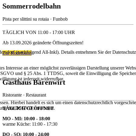
Sommerrodelbahn
Pista per slittini su rotaia · Funbob
TÄGLICH VON 11:00 - 17:00 UHR
Ab 13.09.2026 geänderte Öffnungszeiten!
dorf (nachfolgend All-Inkl). Details entnehmen Sie der Datenschutz
Zur Rodelbahn
s Interesse an einer möglichst zuverlässigen Darstellung unserer Webs
. a DSGVO und § 25 Abs. 1 TTDSG, soweit die Einwilligung die Speiche
ligung ist jederzeit widerrufbar.
Gasthaus Bärenwirt
Ristorante · Restaurant
n. Hierbei handelt es sich um einen datenschutzrechtlich vorgeschrieb
tung der DSGVO verarbeitet.
TÄGLICH GEÖFFNET
MO - MI: 10:00 - 18:00
warme Küche: 11:00 - 17:30
DO - SO: 10:00 - 24:00