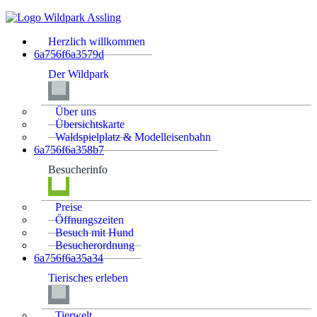
Herzlich willkommen
6a756f6a3579d
Der Wildpark
Über uns
Übersichtskarte
Waldspielplatz & Modelleisenbahn
6a756f6a358b7
Besucherinfo
Preise
Öffnungszeiten
Besuch mit Hund
Besucherordnung
6a756f6a35a34
Tierisches erleben
Tierwelt