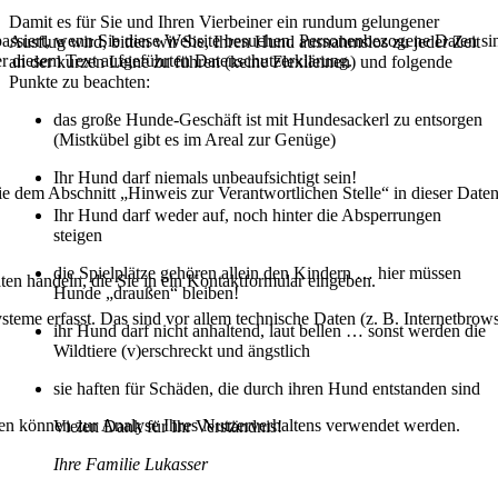
Damit es für Sie und Ihren Vierbeiner ein rundum gelungener
ssiert, wenn Sie diese Website besuchen. Personenbezogene Daten sind
Ausflug wird, bitten wir Sie, Ihren Hund ausnahmslos zu jeder Zeit
r diesem Text aufgeführten Datenschutzerklärung.
an der kurzen Leine zu führen (keine Flexileinen) und folgende
Punkte zu beachten:
das große Hunde-Geschäft ist mit Hundesackerl zu entsorgen
(Mistkübel gibt es im Areal zur Genüge)
Ihr Hund darf niemals unbeaufsichtigt sein!
ie dem Abschnitt „Hinweis zur Verantwortlichen Stelle“ in dieser Dat
Ihr Hund darf weder auf, noch hinter die Absperrungen
steigen
die Spielplätze gehören allein den Kindern … hier müssen
ten handeln, die Sie in ein Kontaktformular eingeben.
Hunde „draußen“ bleiben!
me erfasst. Das sind vor allem technische Daten (z. B. Internetbrows
ihr Hund darf nicht anhaltend, laut bellen … sonst werden die
Wildtiere (v)erschreckt und ängstlich
sie haften für Schäden, die durch ihren Hund entstanden sind
aten können zur Analyse Ihres Nutzerverhaltens verwendet werden.
Vielen Dank für Ihr Verständnis!
Ihre Familie Lukasser