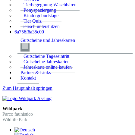
Tierbegegnung Waschbären
Ponyspaziergang
Kindergeburtstage
Tier Quiz
Tierisch unterstützen
6a756f6a35c00
Gutscheine und Jahreskarten
Gutscheine Tageseintritt
Gutscheine Jahreskarten
Jahreskarte online kaufen
Partner & Links
Kontakt
Zum Hauptinhalt springen
Wildpark
Parco faunistico
Wildlife Park