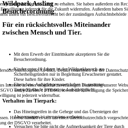
Wildpark Assling -
rten personenbezogenen Daten zu erhalten. Sie haben außerdem ein Rec
e Einwilligung jederzeit für die Zukunft widerrufen. Außerdem haben S
Besucherordnung
teht Ihnen ein Beschwerderecht bei der zuständigen Aufsichtsbehörde 
Für ein rücksichtsvolles Miteinander
zwischen Mensch und Tier.
Mit dem Erwerb der Eintrittskarte akzeptieren Sie die
Besucherordnung.
Kinder unter 10 Jahren ist der Wildparkbesuch aus
dorf (nachfolgend All-Inkl). Details entnehmen Sie der Datenschutz
Sicherheitsgründen nur in Begleitung Erwachsener gestattet.
Diese haften für ihre Kinder.
Eltern bzw. Aufsichtspersonen haben im gesamten
s Interesse an einer möglichst zuverlässigen Darstellung unserer Webs
Tierparkgelände permanente Aufsichtspflicht.
. a DSGVO und § 25 Abs. 1 TTDSG, soweit die Einwilligung die Speiche
ligung ist jederzeit widerrufbar.
Verhalten im Tierpark:
Das Hineingreifen in die Gehege und das Übersteigen der
Absperrungen ist strengstens verboten.
n. Hierbei handelt es sich um einen datenschutzrechtlich vorgeschrieb
tung der DSGVO verarbeitet.
Versuchen Sie bitte nicht die Aufmerksamkeit der Tiere durch