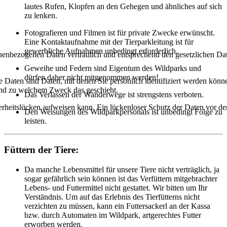
lautes Rufen, Klopfen an den Gehegen und ähnliches auf sich
zu lenken.
Fotografieren und Filmen ist für private Zwecke erwünscht.
Eine Kontaktaufnahme mit der Tierparkleitung ist für
gewerbliche Aufnahmen unbedingt erforderlich.
onenbezogenen Daten vertraulich und entsprechend den gesetzlichen Dat
Geweihe und Federn sind Eigentum des Wildparks und
dürfen daher nicht mitgenommen werden!
aten sind Daten, mit denen Sie persönlich identifiziert werden könne
 und zu welchem Zweck das geschieht.
Das Verlassen der Wanderwege ist strengstens verboten.
rheitslücken aufweisen kann. Ein lückenloser Schutz der Daten vor dem 
Den Weisungen des Wildparkpersonals ist unbedingt Folge zu
leisten.
Füttern der Tiere:
Da manche Lebensmittel für unsere Tiere nicht verträglich, ja
sogar gefährlich sein können ist das Verfüttern mitgebrachter
Lebens- und Futtermittel nicht gestattet. Wir bitten um Ihr
Verständnis. Um auf das Erlebnis des Tierfütterns nicht
verzichten zu müssen, kann ein Futtersackerl an der Kassa
bzw. durch Automaten im Wildpark, artgerechtes Futter
erworben werden.