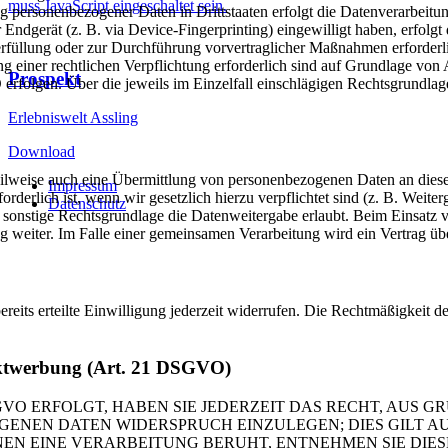
muss JavaScript eingeschaltet sein.
g personenbezogener Daten in Drittstaaten erfolgt die Datenverarbeit
Endgerät (z. B. via Device-Fingerprinting) eingewilligt haben, erfolgt 
rfüllung oder zur Durchführung vorvertraglicher Maßnahmen erforderli
ng einer rechtlichen Verpflichtung erforderlich sind auf Grundlage von
Prospekt
 erfolgen. Über die jeweils im Einzelfall einschlägigen Rechtsgrundla
Erlebniswelt Assling
Download
eilweise auch eine Übermittlung von personenbezogenen Daten an diese 
Impressum
rderlich ist, wenn wir gesetzlich hierzu verpflichtet sind (z. B. Weit
Datenschutz
 sonstige Rechtsgrundlage die Datenweitergabe erlaubt. Beim Einsatz 
g weiter. Im Falle einer gemeinsamen Verarbeitung wird ein Vertrag ü
eits erteilte Einwilligung jederzeit widerrufen. Die Rechtmäßigkeit de
rektwerbung (Art. 21 DSGVO)
VO ERFOLGT, HABEN SIE JEDERZEIT DAS RECHT, AUS GR
ENEN DATEN WIDERSPRUCH EINZULEGEN; DIES GILT AUC
ENEN EINE VERARBEITUNG BERUHT, ENTNEHMEN SIE DI