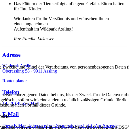
Das Füttern der Tiere erfolgt auf eigene Gefahr. Eltern haften
für Ihre Kinder.
Wir danken für Ihr Verständnis und wünschen Ihnen
einen angenehmen
Aufenthalt im Wildpark Assling!
Ihre Familie Lukasser
Adresse
Wildpark Assling
er die Zwecke und Mittel der Verarbeitung von personenbezogenen Daten
Oberassling 58 ·
9911 Assling
Routenplaner
Telefon
 personenbezogenen Daten bei uns, bis der Zweck für die Datenverarbei
elöscht, sofern wir keine anderen rechtlich zulässigen Gründe für di
+43 (0) 4855 20474
Löschung nach Fortfall dieser Gründe.
E-Mail
site
Diese E-Mail-Adresse ist vor Spambots geschützt! Zur Anzeige
Grundlage von Art. 6 Abs. 1 lit. a DSGVO bzw. Art. 9 Abs. 2 lit. a D