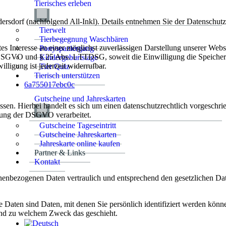
Tierisches erleben
dorf (nachfolgend All-Inkl). Details entnehmen Sie der Datenschutz
Tierwelt
Tierbegegnung Waschbären
s Interesse an einer möglichst zuverlässigen Darstellung unserer Webs
Ponyspaziergang
. a DSGVO und § 25 Abs. 1 TTDSG, soweit die Einwilligung die Speiche
Kindergeburtstage
ligung ist jederzeit widerrufbar.
Tier Quiz
Tierisch unterstützen
6a755017ebc0c
Gutscheine und Jahreskarten
n. Hierbei handelt es sich um einen datenschutzrechtlich vorgeschrieb
tung der DSGVO verarbeitet.
Gutscheine Tageseintritt
Gutscheine Jahreskarten
Jahreskarte online kaufen
Partner & Links
Kontakt
onenbezogenen Daten vertraulich und entsprechend den gesetzlichen Dat
aten sind Daten, mit denen Sie persönlich identifiziert werden könne
 und zu welchem Zweck das geschieht.