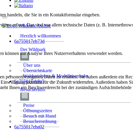
ten handeln, die Sie in ein Kontaktformular eingeben.
me erfasst. Das sind vor allem technische Daten (z. B. Internetbrows
Herzlich willkommen
6a755017eb73d
Der Wildpark
aten können zur Analyse Ihres Nutzerverhaltens verwendet werden.
Über uns
Übersichtskarte
Waldspielplatz & Modelleisenbahn
rten personenbezogenen Daten zu erhalten. Sie haben außerdem ein Rec
6a755017eb8a5
e Einwilligung jederzeit für die Zukunft widerrufen. Außerdem haben S
teht Ihnen ein Beschwerderecht bei der zuständigen Aufsichtsbehörde 
Besucherinfo
Preise
Öffnungszeiten
Besuch mit Hund
Besucherordnung
6a755017eba02