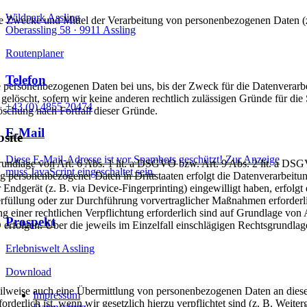
Wildpark Assling
er die Zwecke und Mittel der Verarbeitung von personenbezogenen Daten
Oberassling 58 ·
9911 Assling
Routenplaner
Telefon
 personenbezogenen Daten bei uns, bis der Zweck für die Datenverarbei
elöscht, sofern wir keine anderen rechtlich zulässigen Gründe für di
+43 (0) 4855 20474
Löschung nach Fortfall dieser Gründe.
E-Mail
site
Diese E-Mail-Adresse ist vor Spambots geschützt! Zur Anzeige
Grundlage von Art. 6 Abs. 1 lit. a DSGVO bzw. Art. 9 Abs. 2 lit. a D
muss JavaScript eingeschaltet sein.
g personenbezogener Daten in Drittstaaten erfolgt die Datenverarbeit
Endgerät (z. B. via Device-Fingerprinting) eingewilligt haben, erfolgt 
rfüllung oder zur Durchführung vorvertraglicher Maßnahmen erforderli
ng einer rechtlichen Verpflichtung erforderlich sind auf Grundlage von
Prospekt
 erfolgen. Über die jeweils im Einzelfall einschlägigen Rechtsgrundla
Erlebniswelt Assling
Download
eilweise auch eine Übermittlung von personenbezogenen Daten an diese 
Impressum
rderlich ist, wenn wir gesetzlich hierzu verpflichtet sind (z. B. Weit