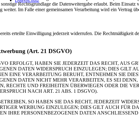
Datenschutz
 sonstige Rechtsgrundlage die Datenweitergabe erlaubt. Beim Einsatz 
g weiter. Im Falle einer gemeinsamen Verarbeitung wird ein Vertrag ü
eits erteilte Einwilligung jederzeit widerrufen. Die Rechtmäßigkeit de
rektwerbung (Art. 21 DSGVO)
VO ERFOLGT, HABEN SIE JEDERZEIT DAS RECHT, AUS GR
ENEN DATEN WIDERSPRUCH EINZULEGEN; DIES GILT AUC
ENEN EINE VERARBEITUNG BERUHT, ENTNEHMEN SIE DI
GENEN DATEN NICHT MEHR VERARBEITEN, ES SEI DENN
N, RECHTE UND FREIHEITEN ÜBERWIEGEN ODER DIE VE
PRUCH NACH ART. 21 ABS. 1 DSGVO).
REIBEN, SO HABEN SIE DAS RECHT, JEDERZEIT WIDER
GER WERBUNG EINZULEGEN; DIES GILT AUCH FÜR DAS 
DEN IHRE PERSONENBEZOGENEN DATEN ANSCHLIESSEND