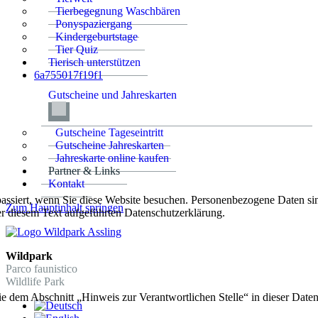
Tierbegegnung Waschbären
Ponyspaziergang
Kindergeburtstage
Tier Quiz
Tierisch unterstützen
6a755017f19f1
Gutscheine und Jahreskarten
Gutscheine Tageseintritt
Gutscheine Jahreskarten
Jahreskarte online kaufen
Partner & Links
Kontakt
ssiert, wenn Sie diese Website besuchen. Personenbezogene Daten sind
Zum Hauptinhalt springen
r diesem Text aufgeführten Datenschutzerklärung.
Wildpark
Parco faunistico
Wildlife Park
ie dem Abschnitt „Hinweis zur Verantwortlichen Stelle“ in dieser Dat